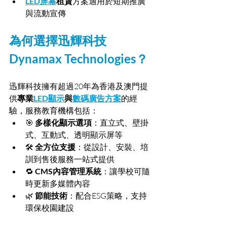
LED屏幕
租賃
方案適用於短期推廣
與流動宣傳
為何選擇迅輝科技 
Dynamax Technologies？
迅輝科技擁有超過20年為香港及澳門提
供
專業
LED顯示
與
數碼廣告方案
的經
驗，服務教育機構包括：
🎯 
多樣化顯示選項
：直立式、壁掛
式、互動式、透明顯示屏等
🛠 
全方位支援
：從設計、安裝、培
訓到售後服務一站式提供
🔁 
CMS內容管理系統
：讓學校可隨
時更新多媒體內容
🌿 
節能技術
：配合ESG策略，支持
環保校園建設