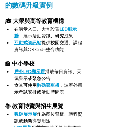
的數碼升級實例
🎓 
大學與高等教育機構
在講堂入口、大堂設置
LED顯示
牆
，展示活動資訊、研究成果
互動式資訊站
提供校園交通、課程
資訊與QR Code整合功能
🏫 
中小學校
戶外LED顯示屏
播放每日資訊、天
氣警示或緊急公告
食堂可使用
數碼菜單板
，課室外顯
示考試安排或活動時間表
📚 
教育博覽與招生展覽
數碼展示屏
作為攤位背板、議程資
訊或動態導覽用途