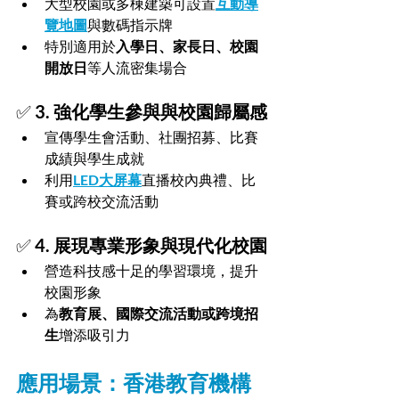
大型校園或多棟建築可設置
互動導
覽地圖
與數碼指示牌
特別適用於
入學日、家長日、校園
開放日
等人流密集場合
✅ 
3. 強化學生參與與校園歸屬感
宣傳學生會活動、社團招募、比賽
成績與學生成就
利用
LED大屏幕
直播校內典禮、比
賽或跨校交流活動
✅ 
4. 展現專業形象與現代化校園
營造科技感十足的學習環境，提升
校園形象
為
教育展、國際交流活動或跨境招
生
增添吸引力
應用場景：香港教育機構