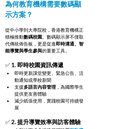
為何教育機構需要數碼顯
示方案？
從中小學到大專院校，香港教育機構正
積極推動
數碼校園
。數碼顯示屏不僅取
代傳統佈告板，更是促進
即時溝通、智
能導覽與學生參與
的重要工具。
✅ 
1. 即時校園資訊傳遞
即時更新課堂變更、緊急公告、活
動通知或學校新聞
支援
多語言內容管理
，為國際學生
提供更友善體驗
減少紙張使用，實踐校園可持續發
展
✅ 
2. 提升導覽效率與訪客體驗