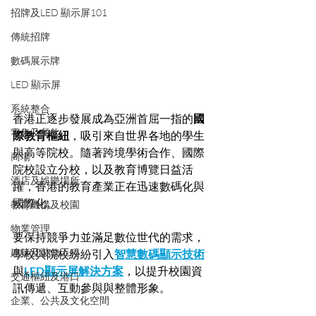
招牌及LED 顯示屏101
傳統招牌
數碼展示牌
LED 顯示屏
系統整合
香港正逐步發展成為亞洲首屈一指的
國
零售及餐飲
際教育樞紐
，吸引來自世界各地的學生
與高等院校。隨著跨境學術合作、國際
商場
院校設立分校，以及教育博覽日益活
酒店及娛樂場所
躍，香港的教育產業正在迅速數碼化與
國際化。
教育機構及校園
物業管理
要保持競爭力並滿足數位世代的需求，
建築及裝修工程
學校與院校紛紛引入
智慧數碼顯示技術
與
LED顯示屏解決方案
，以提升校園資
交通樞紐及港口
訊傳遞、互動參與與整體形象。
企業、公共及文化空間