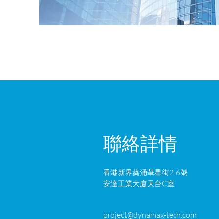
聯絡詳情
香港新界葵涌華星街2-6號
安達工業大廈天台C室
project@dynamax-tech.com