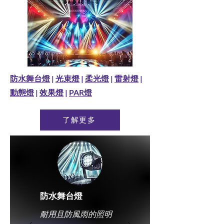
防水舞台燈
|
光束燈
|
柔光燈
|
雷射燈
|
動態燈
|
效果燈
|
PAR燈
了解更多
防水舞台燈
耐用且防風雨的照明