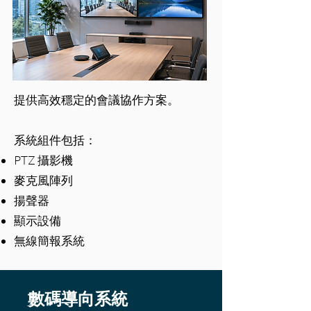
提供高效穩定的會議協作方案。
系統組件包括：
PTZ 攝影機
麥克風陣列
揚聲器
顯示設備
無線簡報系統
數碼導向系統