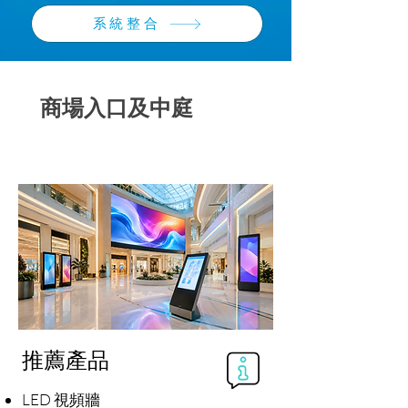
系統整合
商場入口及中庭
推薦產品
LED 視頻牆