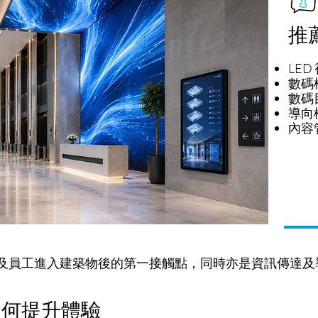
推
LED
數碼
數碼
導向
內容
及員工進入建築物後的第一接觸點，同時亦是資訊傳達及
如何提升體驗