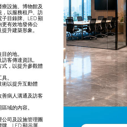
醫療設施、博物館及
統，以服務租戶、訪
子目錄牌、LED 顯
夠更有效地發佈公
及提升建築形象。
往目的地。
及訪客傳達資訊。
方式，以提升參觀體
工具。
技術以提升互動體
改善病人溝通及訪客
同區域的內容。
理公司及設施管理團
牌、LED 顯示屏、