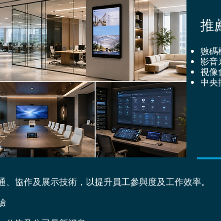
推
數碼
影音
視像
中央
通、協作及展示技術，以提升員工參與度及工作效率。
驗