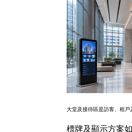
大堂及接待區是訪客、租戶
標牌及顯示方案