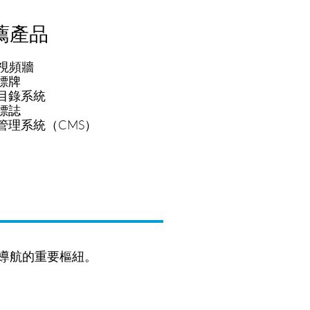
薦產品
 視頻牆
標牌
目錄系統
標誌
管理系統（CMS）
導航的重要樞紐。