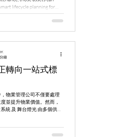
smart lifecycle planning for
 systems helps reduce long-
m performance with Dynamax
 HK
 分鐘
正轉向一站式標
中，物業管理公司不僅要處理
意度並提升物業價值。然而，
影音系統 及 舞台燈光 由多個供應
來。越來越多物業管理者開始
站式整合商 ，例如...