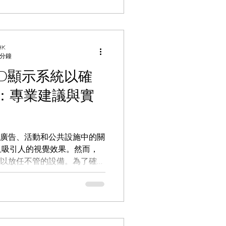
 HK
 分鐘
ED顯示系統以確
：專業建議與實
、廣告、活動和公共設施中的關
且吸引人的視覺效果。然而，
可以放任不管的設備。為了確保
護工作至關重要。本文將為您
護LED顯示屏，延長設備壽
ED顯示屏的常見問題 在長期
遇到以下常見問題： 亮度衰
燈的亮度可能會減弱，導致屏幕