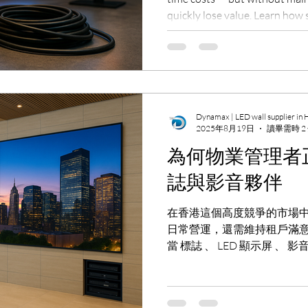
quickly lose value. Learn how 
signage, LED displays, and AV
term costs and extend syste
Technologies.
Dynamax | LED wall supplier in
2025年8月19日
讀畢需時 2
為何物業管理者
誌與影音夥伴
在香港這個高度競爭的市場
日常營運，還需維持租戶滿
當 標誌 、 LED 顯示屏 、 
商分別管理時，挑戰隨之而
擺脫分散式的合作方式，選擇 一