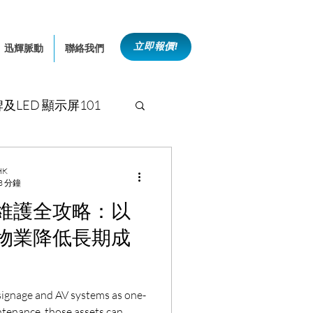
立即報價!
迅輝脈動
聯絡我們
及LED 顯示屏101
酒店及娛樂場所
 HK
3 分鐘
維護全攻略：以
公共及文化空間
物業降低長期成
ignage and AV systems as one-
tenance, those assets can