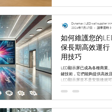
Dynamax | LED wall supplier in
2024年9月19日
讀畢需時 3
如何維護您的L
保長期高效運行
用技巧
LED顯示屏已成為各種商業
鍵技術，它們能夠提供高效
LED顯示屏並不是安裝後就
其長期高效運行，定期的維
提供一些專業建議，幫助您維
命，並保持最佳顯示效果。 L
使用中，LED顯示屏可能會
減：隨著時間的推移，LED