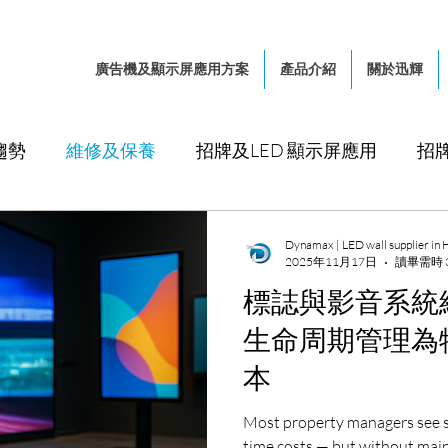
廣告機及顯示屏應用方案
產品介紹
關於迅輝
趨勢
維修及保養
招牌及LED 顯示屏應用
招牌
LED 顯示屏
系統整合
零售及餐飲
商場
Dynamax | LED wall supplier in
2025年11月17日
讀畢需時 
標誌與影音系統
理
建築及裝修工程
交通樞紐及港口
企業、
生命周期管理為
本
Most property managers see s
time costs — but without main