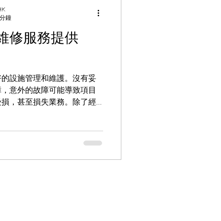
由於模組或燈珠的老化，顯示
 HK
 分鐘
象。 模組或燈珠故障：單個
顯示屏的視覺效果。 電源供
維修服務提供
系統的故障可能會導致顯示屏
過熱而損壞。 IC（驅動芯
ED顯示屏每個像素亮度和顯示
好的設施管理和維護。沒有妥
能導致部分區域的顯示異常，
障，意外的故障可能導致項目
些區域的完全失效。這類故障
受損，甚至損失業務。除了經
示效果。 這些問題如
降低潛在致命意外的風險，例
更大的維修成本和縮短設備使
.
關於迅輝