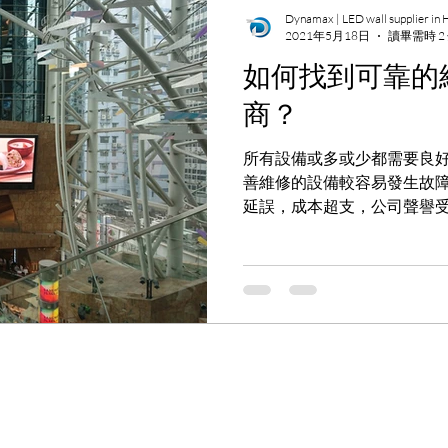
顯示效果下降。 色彩不均：
Dynamax | LED wall supplier in
2021年5月18日
讀畢需時 2
屏上可能會出現色彩不均的現
燈珠或模組的損壞會影響整個
如何找到可靠的
應或散熱問題：電源或散熱
商？
無法正常運行，甚至導致設備
片）故障：驅動芯片是控制L
所有設備或多或少都需要良
效果的核心元件。IC故障可
善維修的設備較容易發生故
如顯示閃爍、亮度不均或某
延誤，成本超支，公司聲譽
需要專業維修，否則可能影響整體顯
濟損失外，定期維護還可以
果不及時處理，可能會導致
如觸電，火災和屏幕塌陷等。..
用壽命。因此，定期
產品
迅輝脈動