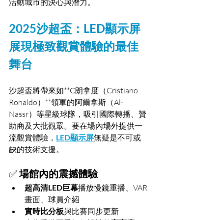
活動城市的決心與潛力。
2025沙超盃：LED顯示屏
展現極致觀賞體驗的最佳
舞台
沙超盃將帶來如**C朗拿度（Cristiano 
Ronaldo）**領軍的阿爾拿斯（Al-
Nassr）等星級球隊，吸引國際轉播、贊
助商及大批觀眾。要在場內場外提供一
流觀賞體驗，
LED顯示屏
無疑是不可或
缺的技術支援。
✅ 
場館內的震撼體驗
超高清LED巨幕
播放慢鏡重播、VAR
畫面、球員介紹
實時比分板
與比賽同步更新