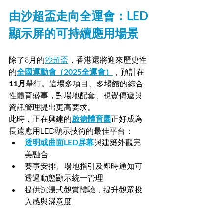
由沙超盃走向全運會：LED
顯示屏的可持續應用場景
除了8月的
沙超盃
，香港還將迎來歷史性
的
全國運動會（2025全運會）
，預計在
11月
舉行。這場多項目、多場館的綜合
性體育盛事，對場地配套、視覺傳遞與
資訊管理提出更高要求。
此時，正在興建的
啟德體育園
正好成為
長遠應用LED顯示技術的最佳平台：
透明或曲面LED屏幕
與建築外觀完
美融合
賽事安排、場地指引及即時通知可
透過動態顯示統一管理
提供沉浸式觀賞體驗，提升觀眾投
入感與滿意度