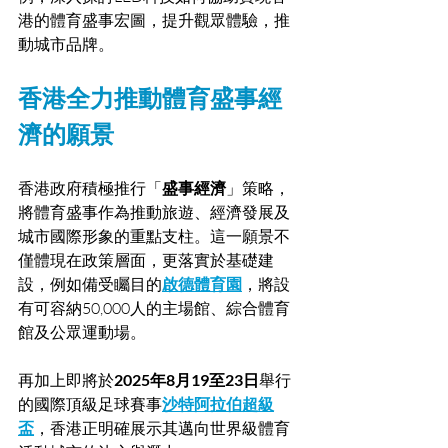
港的體育盛事宏圖，提升觀眾體驗，推
動城市品牌。
香港全力推動體育盛事經
濟的願景
香港政府積極推行「
盛事經濟
」策略，
將體育盛事作為推動旅遊、經濟發展及
城市國際形象的重點支柱。這一願景不
僅體現在政策層面，更落實於基礎建
設，例如備受矚目的
啟德體育園
，將設
有可容納50,000人的主場館、綜合體育
館及公眾運動場。
再加上即將於
2025年8月19至23日
舉行
的國際頂級足球賽事
沙特阿拉伯超級
盃
，香港正明確展示其邁向世界級體育