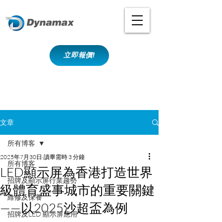
立即報價!
文章
所有博客
2025年7月30日
讀畢需時 3 分鐘
所有博客
LED顯示屏為香港打造世界
招牌及顯示屏行業趨勢
級體育盛事城市的重要關鍵
維修及保養
——以2025沙超盃為例
招牌及LED 顯示屏應用