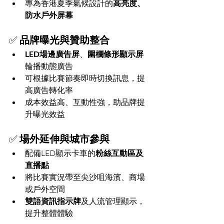
專為香港夏季氣候設計的
高亮度、
防水戶外屏幕
✅ 
品牌曝光與贊助整合
LED場邊廣告屏
、
圍欄條形顯示屏
輪播動態廣告
可根據比賽節奏即時切換訊息，提
高廣告轉化率
成本效益高、互動性強，助品牌提
升曝光效益
✅ 
場外延伸與城市參與
配備LED顯示卡車的
粉絲互動區及
直播點
將比賽實況帶至尖沙咀海濱、商場
或戶外空間
雙語資訊指示牌
及人流管理顯示，
提升整體體驗