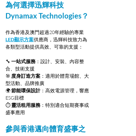
為何選擇迅輝科技 
Dynamax Technologies？
作為香港及澳門超過20年經驗的專業
LED顯示方案
供應商，迅輝科技致力為
各類型活動提供高效、可靠的支援：
🔧 
一站式服務
：設計、安裝、內容整
合、技術支援
🎯 
度身訂造方案
：適用於體育場館、大
型活動、品牌推廣
🌍 
節能環保設計
：高效電源管理，響應
ESG目標
⏱ 
靈活租用服務
：特別適合短期賽事或
盛事應用
參與香港邁向體育盛事之