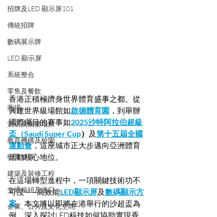
招牌及LED 顯示屏101
傳統招牌
數碼展示牌
LED 顯示屏
系統整合
零售及餐飲
香港正積極躋身世界體育盛事之都。從
商場
興建世界級場館如
啟德體育園
，到舉辦
國際矚目的賽事如
2025沙特阿拉伯超級
酒店及娛樂場所
盃（Saudi Super Cup
）
及
第十五屆全國
教育機構及校園
運動會
，這座城市正大步邁向亞洲體育
活動核心地位。
物業管理
建築及裝修工程
在這場轉型進程中，一項關鍵技術功不
交通樞紐及港口
可沒——高效能
LED顯示屏
及
數碼顯示方
案
。本文將以即將在港舉行的沙超盃為
企業、公共及文化空間
例，深入探討LED科技如何協助實現香