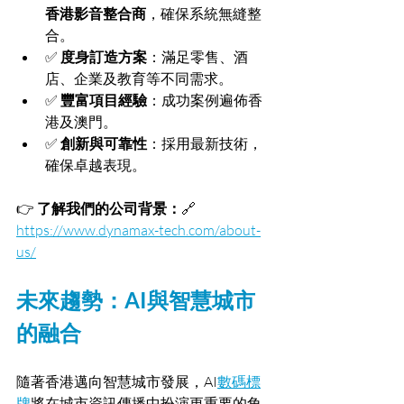
香港影音整合商
，確保系統無縫整
合。
✅ 
度身訂造方案
：滿足零售、酒
店、企業及教育等不同需求。
✅ 
豐富項目經驗
：成功案例遍佈香
港及澳門。
✅ 
創新與可靠性
：採用最新技術，
確保卓越表現。
👉 
了解我們的公司背景：
🔗 
https://www.dynamax-tech.com/about-
us/
未來趨勢：AI與智慧城市
的融合
隨著香港邁向智慧城市發展，AI
數碼標
牌
將在城市資訊傳播中扮演更重要的角