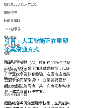
招牌及LED 顯示屏101
傳統招牌
數碼展示牌
LED 顯示屏
系統整合
引言：人工智能正在重塑
零售及餐飲
企業溝通方式
商場
酒店及娛樂場所
隨著人工智能（AI）技術在2026年持續
升溫，全球企業正加速數碼轉型，以提
教育機構及校園
升營運效率及顧客體驗。在香港這個高
物業管理
度競爭的商業環境中，企業需要更智
能、更靈活的溝通工具，而香港數碼標
建築及裝修工程
牌正成為關鍵解決方案。
交通樞紐及港口
透過結合AI與先進顯示技術，企業能夠
企業、公共及文化空間