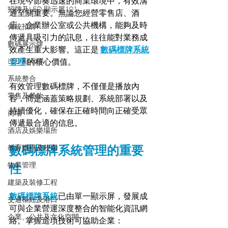
在現今節奏迅速的商業環境中，有效溝
招牌及LED 顯示屏101
通至關重要。無論您經營零售店、酒
店、企業辦公室或公共機構，能夠及時
傳統招牌
傳遞具吸引力的訊息，往往能對業務成
數碼展示牌
效產生重大影響。這正是 
數碼標牌系統
LED 顯示屏
管理
 的核心價值。
系統整合
有效管理數碼標牌，不僅僅是播放內
零售及餐飲
容，而是涵蓋策略規劃、系統部署以及
持續優化，確保在正確時間向正確受眾
商場
傳遞最合適的信息。
酒店及娛樂場所
數碼標牌系統管理的重要
教育機構及校園
物業管理
性
建築及裝修工程
數碼標牌系統
已由單一顯示屏，發展成
交通樞紐及港口
可與企業營運深度整合的智能化資訊網
企業、公共及文化空間
絡。掌握這項技術可協助企業：